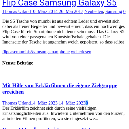
Flip Case Samsung Galaxy S5
Thomas Urland
10. März 2014
26. Mai 2017
Neuheiten
,
Samsung
0
Die S5 Tasche von mumbi ist aus echtem Leder und erweist sich
dabei als treuer Begleiter und beweist erneut, dass ein hochwertiges
Flip Case für ein Smartphone nicht teuer sein muss. Das Galaxy S5
wird von einer passgenauen Kunststoffschale gehalten. Die
Innenseite der Tasche ist angenehm weich gepolstert, so dass selbst
flipcase
mumbi
s5
samsung
smartphone
weiterlesen
Neuste Beiträge
Mit Hilfe von Erklärfilmen die eigene Zielgruppe
erreichen
Thomas Urland
14. März 2023
14. März 2023
0
Der Erklärfilm zeichnet sich durch seine vielfältigen
Einsatzmöglichkeiten aus. Inwiefern Unternehmen von den kurzen,
animierten Filmen profitieren, wo sie eingesetzt we...