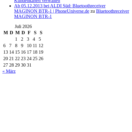
Kundenkarten verwalten
Ab 05.12.2013 bei ALDI Süd: Bluetoothreceiver
MAGINON BTR-1 | PhoneUniverse.de
zu
Bluetoothreceiver
MAGINON BTR-1
Juli 2026
M
D
M
D
F
S
S
1
2
3
4
5
6
7
8
9
10
11
12
13
14
15
16
17
18
19
20
21
22
23
24
25
26
27
28
29
30
31
« März