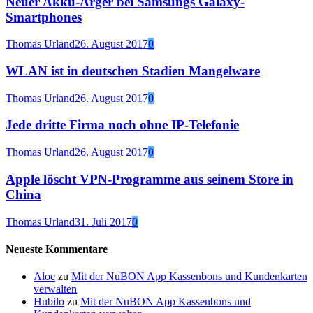
Neuer Akku-Ärger bei Samsungs Galaxy-
Smartphones
Thomas Urland
26. August 2017
0
WLAN ist in deutschen Stadien Mangelware
Thomas Urland
26. August 2017
0
Jede dritte Firma noch ohne IP-Telefonie
Thomas Urland
26. August 2017
0
Apple löscht VPN-Programme aus seinem Store in
China
Thomas Urland
31. Juli 2017
0
Neueste Kommentare
Aloe
zu
Mit der NuBON App Kassenbons und Kundenkarten
verwalten
Hubilo
zu
Mit der NuBON App Kassenbons und