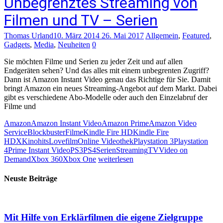
Unbegrenztes Streaming von
Filmen und TV – Serien
Thomas Urland
10. März 2014
26. Mai 2017
Allgemein
,
Featured
,
Gadgets
,
Media
,
Neuheiten
0
Sie möchten Filme und Serien zu jeder Zeit und auf allen
Endgeräten sehen? Und das alles mit einem unbegrenten Zugriff?
Dann ist Amazon Instant Video genau das Richtige für Sie. Damit
bringt Amazon ein neues Streaming-Angebot auf dem Markt. Dabei
gibt es verschiedene Abo-Modelle oder auch den Einzelabruf der
Filme und
Amazon
Amazon Instant Video
Amazon Prime
Amazon Video
Service
Blockbuster
Filme
Kindle Fire HD
Kindle Fire
HDX
Kinohits
Lovefilm
Online Videothek
Playstation 3
Playstation
4
Prime Instant Video
PS3
PS4
Serien
Streaming
TV
Video on
Demand
Xbox 360
Xbox One
weiterlesen
Neuste Beiträge
Mit Hilfe von Erklärfilmen die eigene Zielgruppe