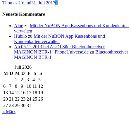
Thomas Urland
31. Juli 2017
0
Neueste Kommentare
Aloe
zu
Mit der NuBON App Kassenbons und Kundenkarten
verwalten
Hubilo
zu
Mit der NuBON App Kassenbons und
Kundenkarten verwalten
Ab 05.12.2013 bei ALDI Süd: Bluetoothreceiver
MAGINON BTR-1 | PhoneUniverse.de
zu
Bluetoothreceiver
MAGINON BTR-1
Juli 2026
M
D
M
D
F
S
S
1
2
3
4
5
6
7
8
9
10
11
12
13
14
15
16
17
18
19
20
21
22
23
24
25
26
27
28
29
30
31
« März