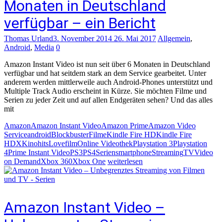
Monaten in Deutschland
verfügbar – ein Bericht
Thomas Urland
3. November 2014
26. Mai 2017
Allgemein
,
Android
,
Media
0
Amazon Instant Video ist nun seit über 6 Monaten in Deutschland
verfügbar und hat seitdem stark an dem Service gearbeitet. Unter
anderem werden mittlerweile auch Android-Phones unterstützt und
Multiple Track Audio erscheint in Kürze. Sie möchten Filme und
Serien zu jeder Zeit und auf allen Endgeräten sehen? Und das alles
mit
Amazon
Amazon Instant Video
Amazon Prime
Amazon Video
Service
android
Blockbuster
Filme
Kindle Fire HD
Kindle Fire
HDX
Kinohits
Lovefilm
Online Videothek
Playstation 3
Playstation
4
Prime Instant Video
PS3
PS4
Serien
smartphone
Streaming
TV
Video
on Demand
Xbox 360
Xbox One
weiterlesen
Amazon Instant Video –