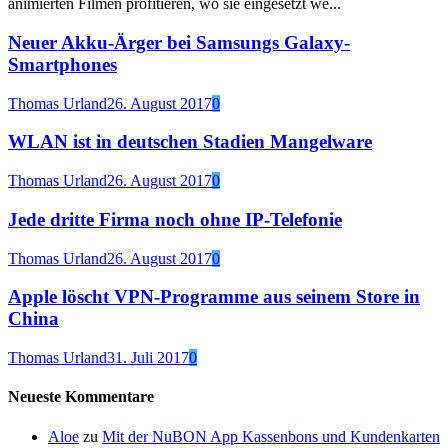
animierten Filmen profitieren, wo sie eingesetzt we...
Neuer Akku-Ärger bei Samsungs Galaxy-
Smartphones
Thomas Urland
26. August 2017
0
WLAN ist in deutschen Stadien Mangelware
Thomas Urland
26. August 2017
0
Jede dritte Firma noch ohne IP-Telefonie
Thomas Urland
26. August 2017
0
Apple löscht VPN-Programme aus seinem Store in
China
Thomas Urland
31. Juli 2017
0
Neueste Kommentare
Aloe
zu
Mit der NuBON App Kassenbons und Kundenkarten