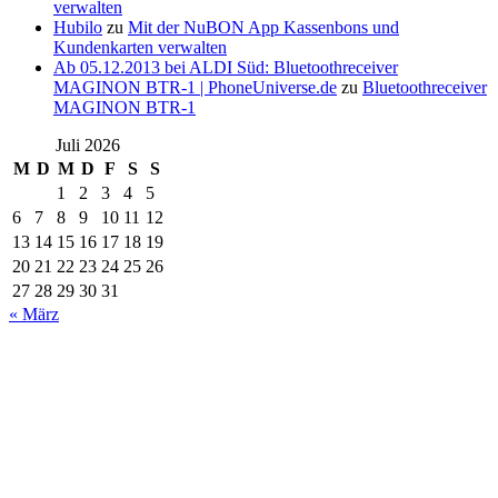
verwalten
Hubilo
zu
Mit der NuBON App Kassenbons und
Kundenkarten verwalten
Ab 05.12.2013 bei ALDI Süd: Bluetoothreceiver
MAGINON BTR-1 | PhoneUniverse.de
zu
Bluetoothreceiver
MAGINON BTR-1
Juli 2026
M
D
M
D
F
S
S
1
2
3
4
5
6
7
8
9
10
11
12
13
14
15
16
17
18
19
20
21
22
23
24
25
26
27
28
29
30
31
« März