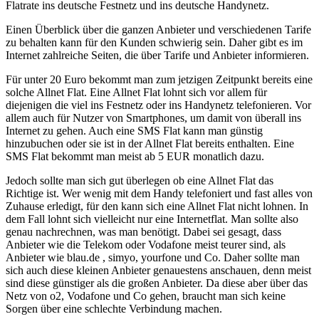
Flatrate ins deutsche Festnetz und ins deutsche Handynetz.
Einen Überblick über die ganzen Anbieter und verschiedenen Tarife
zu behalten kann für den Kunden schwierig sein. Daher gibt es im
Internet zahlreiche Seiten, die über Tarife und Anbieter informieren.
Für unter 20 Euro bekommt man zum jetzigen Zeitpunkt bereits eine
solche Allnet Flat. Eine Allnet Flat lohnt sich vor allem für
diejenigen die viel ins Festnetz oder ins Handynetz telefonieren. Vor
allem auch für Nutzer von Smartphones, um damit von überall ins
Internet zu gehen. Auch eine SMS Flat kann man günstig
hinzubuchen oder sie ist in der Allnet Flat bereits enthalten. Eine
SMS Flat bekommt man meist ab 5 EUR monatlich dazu.
Jedoch sollte man sich gut überlegen ob eine Allnet Flat das
Richtige ist. Wer wenig mit dem Handy telefoniert und fast alles von
Zuhause erledigt, für den kann sich eine Allnet Flat nicht lohnen. In
dem Fall lohnt sich vielleicht nur eine Internetflat. Man sollte also
genau nachrechnen, was man benötigt. Dabei sei gesagt, dass
Anbieter wie die Telekom oder Vodafone meist teurer sind, als
Anbieter wie blau.de , simyo, yourfone und Co. Daher sollte man
sich auch diese kleinen Anbieter genauestens anschauen, denn meist
sind diese günstiger als die großen Anbieter. Da diese aber über das
Netz von o2, Vodafone und Co gehen, braucht man sich keine
Sorgen über eine schlechte Verbindung machen.