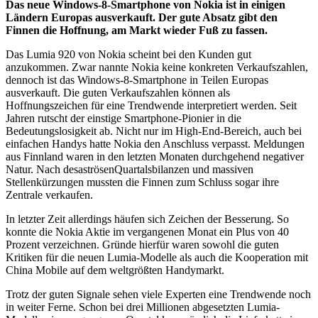
Das neue Windows-8-Smartphone von Nokia ist in einigen
Ländern Europas ausverkauft. Der gute Absatz gibt den
Finnen die Hoffnung, am Markt wieder Fuß zu fassen.
Das Lumia 920 von Nokia scheint bei den Kunden gut
anzukommen. Zwar nannte Nokia keine konkreten Verkaufszahlen,
dennoch ist das Windows-8-Smartphone in Teilen Europas
ausverkauft. Die guten Verkaufszahlen können als
Hoffnungszeichen für eine Trendwende interpretiert werden. Seit
Jahren rutscht der einstige Smartphone-Pionier in die
Bedeutungslosigkeit ab. Nicht nur im High-End-Bereich, auch bei
einfachen Handys hatte Nokia den Anschluss verpasst. Meldungen
aus Finnland waren in den letzten Monaten durchgehend negativer
Natur. Nach desaströsenQuartalsbilanzen und massiven
Stellenkürzungen mussten die Finnen zum Schluss sogar ihre
Zentrale verkaufen.
In letzter Zeit allerdings häufen sich Zeichen der Besserung. So
konnte die Nokia Aktie im vergangenen Monat ein Plus von 40
Prozent verzeichnen. Gründe hierfür waren sowohl die guten
Kritiken für die neuen Lumia-Modelle als auch die Kooperation mit
China Mobile auf dem weltgrößten Handymarkt.
Trotz der guten Signale sehen viele Experten eine Trendwende noch
in weiter Ferne. Schon bei drei Millionen abgesetzten Lumia-