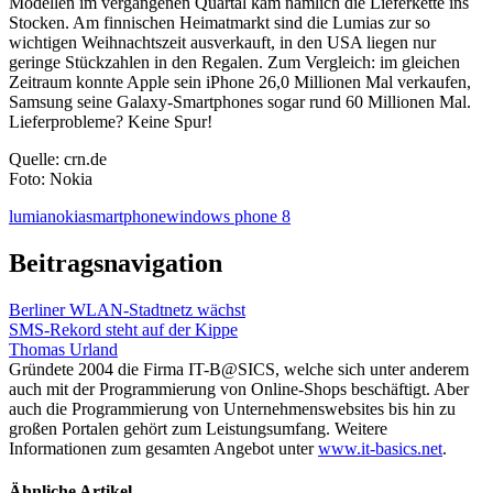
Modellen im vergangenen Quartal kam nämlich die Lieferkette ins
Stocken. Am finnischen Heimatmarkt sind die Lumias zur so
wichtigen Weihnachtszeit ausverkauft, in den USA liegen nur
geringe Stückzahlen in den Regalen. Zum Vergleich: im gleichen
Zeitraum konnte Apple sein iPhone 26,0 Millionen Mal verkaufen,
Samsung seine Galaxy-Smartphones sogar rund 60 Millionen Mal.
Lieferprobleme? Keine Spur!
Quelle: crn.de
Foto: Nokia
lumia
nokia
smartphone
windows phone 8
Beitragsnavigation
Berliner WLAN-Stadtnetz wächst
SMS-Rekord steht auf der Kippe
Thomas Urland
Gründete 2004 die Firma IT-B@SICS, welche sich unter anderem
auch mit der Programmierung von Online-Shops beschäftigt. Aber
auch die Programmierung von Unternehmenswebsites bis hin zu
großen Portalen gehört zum Leistungsumfang. Weitere
Informationen zum gesamten Angebot unter
www.it-basics.net
.
Ähnliche Artikel