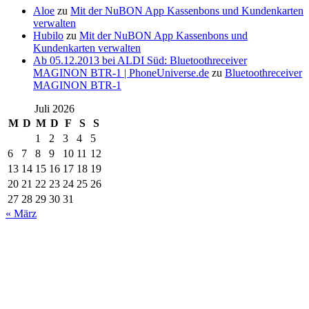
Aloe
zu
Mit der NuBON App Kassenbons und Kundenkarten
verwalten
Hubilo
zu
Mit der NuBON App Kassenbons und
Kundenkarten verwalten
Ab 05.12.2013 bei ALDI Süd: Bluetoothreceiver
MAGINON BTR-1 | PhoneUniverse.de
zu
Bluetoothreceiver
MAGINON BTR-1
Juli 2026
M
D
M
D
F
S
S
1
2
3
4
5
6
7
8
9
10
11
12
13
14
15
16
17
18
19
20
21
22
23
24
25
26
27
28
29
30
31
« März